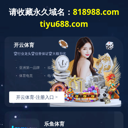
网站首页
关于我们
产品展示
KFJ/BFJ/SFJ乐鱼网页版
PW系列衬胶污水泵
KFZ系列衬胶自吸泵
KFM系列衬胶砂磨泵
KFP系列聚四氟乙烯泵
PNFJ系列渣浆泵
S型系列玻璃钢泵
FSB型氟塑料合金离心泵
新闻动态
车间展示
运用领域
售后服务
乐鱼(中国)官方